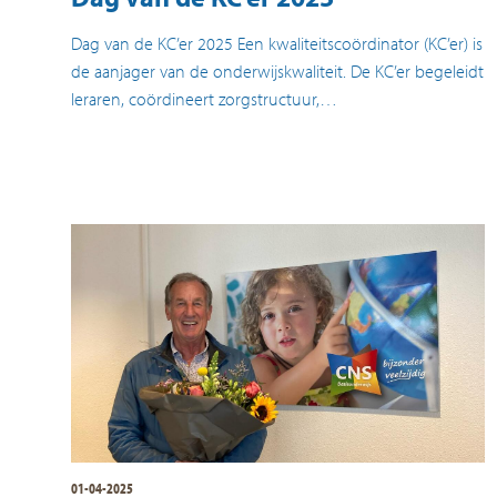
Dag van de KC’er 2025 Een kwaliteitscoördinator (KC’er) is
de aanjager van de onderwijskwaliteit. De KC’er begeleidt
leraren, coördineert zorgstructuur,…
01-04-2025