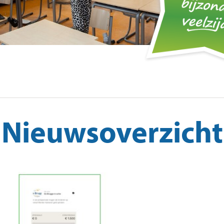
Partnerorganisaties
Opv
Fin
Ons onderwijs
Ik 
Ver
Schoolontwikkeling
Passend onderwijs
Methodes
Nieuwsoverzicht