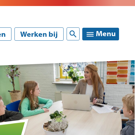
Sluiten
Menu
en
Werken bij
rinformatie
melden van uw kind
ktische informatie / schoolgids
anties en vrije dagen
kte, verlof verzuim