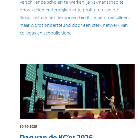
verschillende scholen te werken, je vakmanschap te
ontwikkelen en tegelijkertijd te profiteren van de
flexibiliteit die het flexpoolen biedt. Je bent niet alleen,
maar wordt ondersteund door een sterk netwerk van
collega’s en schoolleiders.
30-10-2025
Dag van de KC’er 2025