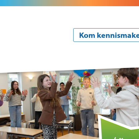
Kom kennismak
Onze school
Oude
Over de organisatie
Aan
Beleid
Pra
Identiteit
Vak
Team
Zie
en