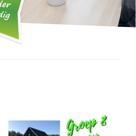
ang buiten schooltijden
anciën
heb een klacht. Wat nu?
trouwenspersonen