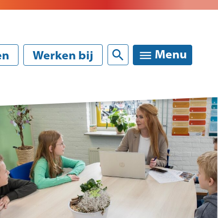
Sluiten
Menu
en
Werken bij
rinformatie
melden van uw kind
ktische informatie / schoolgids
anties en vrije dagen
kte, verlof verzuim