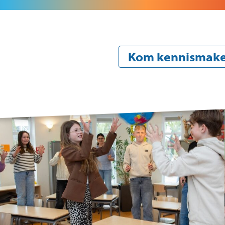
Kom kennismak
Onze school
Oude
Over de organisatie
Aan
Beleid
Pra
Identiteit
Vak
Team
Zie
en