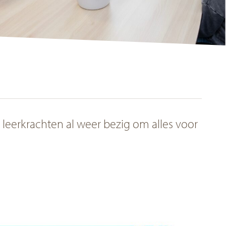
ang buiten schooltijden
anciën
heb een klacht. Wat nu?
trouwenspersonen
 leerkrachten al weer bezig om alles voor