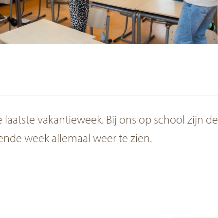
Partnerorganisaties
Opv
Fin
Ons onderwijs
Ik 
Ver
Schoolontwikkeling
Passend onderwijs
Methodes
aatste vakantieweek. Bij ons op school zijn de
gende week allemaal weer te zien.