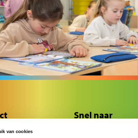
ct
Snel naar
f 45
Ouderinformatie
ik van cookies
de