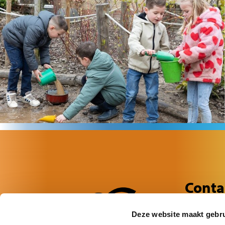
Conta
Wilsondree
Deze website maakt gebru
6716 DN E