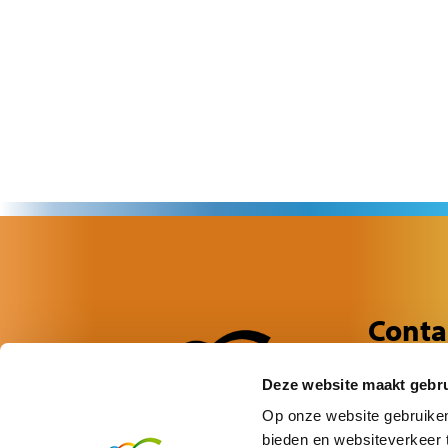
keyword.
Contact
Conta
Wilsondree
Deze website maakt gebru
6716 DN E
0318 - 64 
Op onze website gebruiken 
bieden en websiteverkeer t
info.brug