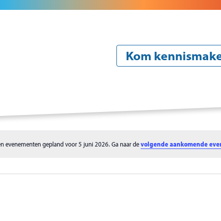
Kom kennismak
Onze school
Oude
Over de organisatie
Aan
n evenementen gepland voor 5 juni 2026. Ga naar de
volgende aankomende ev
Bericht
Beleid
Pra
Identiteit
Vak
Team
Zie
en