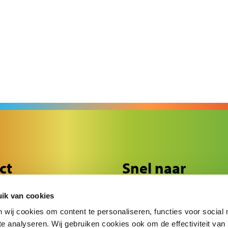
Partnerorganisaties
Opv
Fin
Ons onderwijs
Ik 
Ver
Schoolontwikkeling
Passend onderwijs
Methodes
ct
Snel naar
f 45
Ouderinformatie
ik van cookies
de
Ons onderwijs
36 84
wij cookies om content te personaliseren, functies voor social
e analyseren. Wij gebruiken cookies ook om de effectiviteit van
ge@cnsede.nl