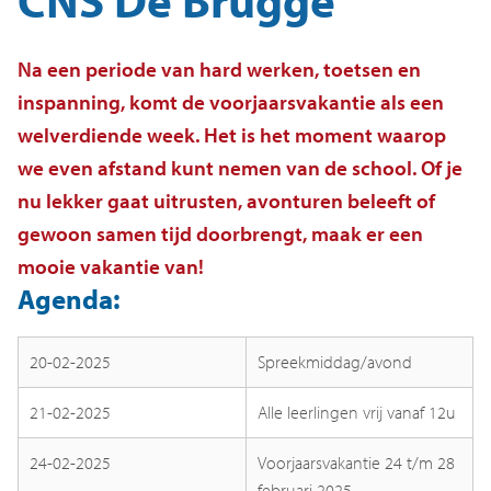
CNS De Brugge
Veelgestelde vragen
Na een periode van hard werken, toetsen en
Contact
inspanning, komt de voorjaarsvakantie als een
welverdiende week. Het is het moment waarop
we even afstand kunt nemen van de school. Of je
nu lekker gaat uitrusten, avonturen beleeft of
gewoon samen tijd doorbrengt, maak er een
mooie vakantie van!
Agenda:
20-02-2025
Spreekmiddag/avond
21-02-2025
Alle leerlingen vrij vanaf 12u
24-02-2025
Voorjaarsvakantie 24 t/m 28
februari 2025