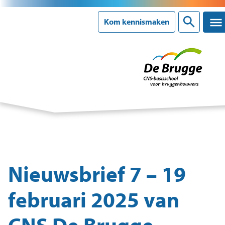
Kom kennismaken
Onze school
Ons onderwijs
Ouderinformatie
Nieuwsbrief 7 – 19
Nieuws
februari 2025 van
Agenda