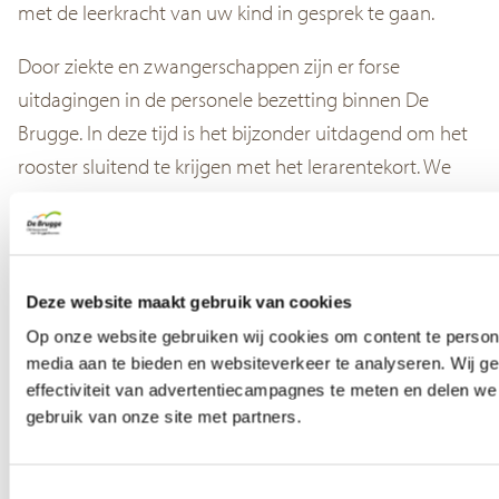
met de leerkracht van uw kind in gesprek te gaan.
Door ziekte en zwangerschappen zijn er forse
uitdagingen in de personele bezetting binnen De
Brugge. In deze tijd is het bijzonder uitdagend om het
rooster sluitend te krijgen met het lerarentekort. We
zien hoe hard de directie en het CNS hiermee aan het
werk zijn en we begrijpen de gemaakte keuzes waarin
snel geschakeld moest worden.
Deze website maakt gebruik van cookies
Het was een productieve vergadering.
Op onze website gebruiken wij cookies om content te persona
media aan te bieden en websiteverkeer te analyseren. Wij g
De MR
effectiviteit van advertentiecampagnes te meten en delen we
gebruik van onze site met partners.
Schooltijden
Bijna vier jaar geleden zijn we overgestapt naar een
Toestemmingsselectie