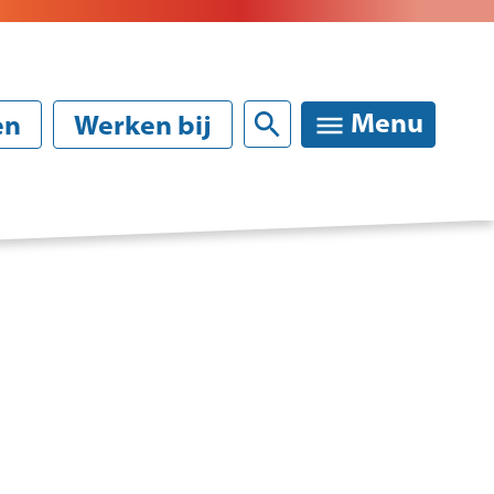
Sluiten
Menu
en
Werken bij
rinformatie
melden van uw kind
ktische informatie / schoolgids
anties en vrije dagen
kte, verlof verzuim