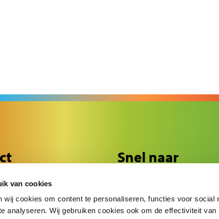
ct
Snel naar
f 45
Ouderinformatie
ik van cookies
de
Ons onderwijs
36 84
wij cookies om content te personaliseren, functies voor social
e analyseren. Wij gebruiken cookies ook om de effectiviteit van
ge@cnsede.nl
Onze school