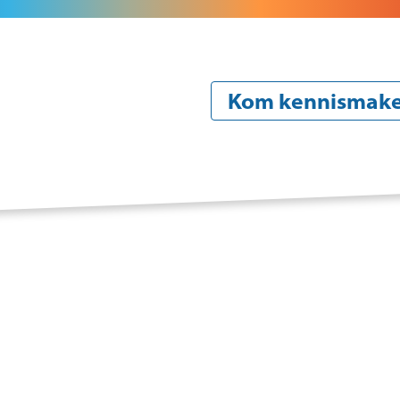
Kom kennismak
Onze school
Oude
Over de organisatie
Aan
Beleid
Pra
Identiteit
Vak
Team
Zie
en