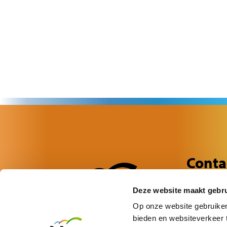
Conta
Wilsondree
Deze website maakt gebru
6716 DN E
0318 - 64 
Op onze website gebruiken 
bieden en websiteverkeer t
info.brug