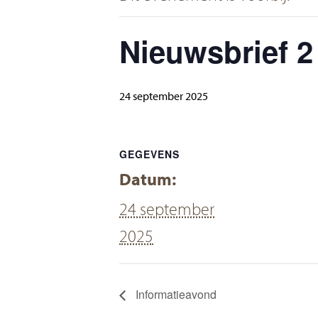
Nieuwsbrief 2
Contact
24 september 2025
GEGEVENS
Datum:
24 september
2025
Informatieavond