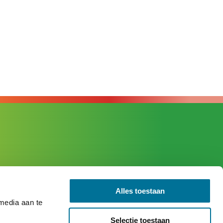
Verzoek aanmelden kind
Alles toestaan
 media aan te
Bij ons werken
Selectie toestaan