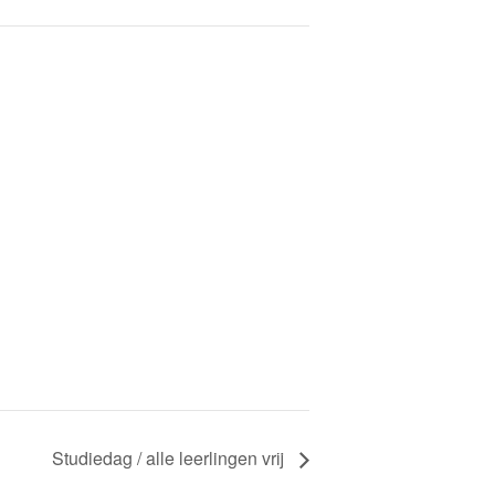
ang buiten schooltijden
anciën
heb een klacht. Wat nu?
trouwenspersonen
Studiedag / alle leerlingen vrij