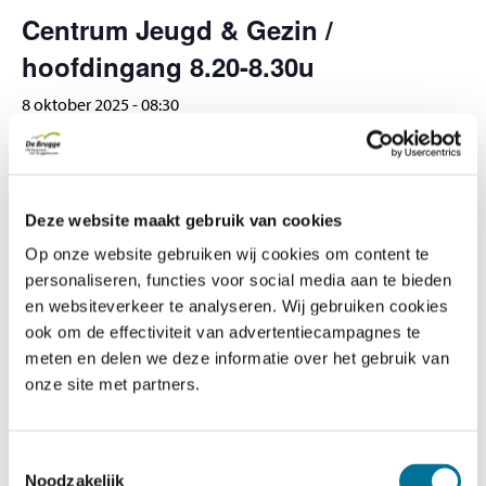
Veelgestelde vragen
Centrum Jeugd & Gezin /
hoofdingang 8.20-8.30u
Contact
8 oktober 2025 - 08:30
GEGEVENS
Datum:
Deze website maakt gebruik van cookies
8 oktober 2025
Op onze website gebruiken wij cookies om content te
Tijd:
personaliseren, functies voor social media aan te bieden
en websiteverkeer te analyseren. Wij gebruiken cookies
08:30
ook om de effectiviteit van advertentiecampagnes te
meten en delen we deze informatie over het gebruik van
Kamp groep 8
MR vergadering
onze site met partners.
Toestemmingsselectie
Noodzakelijk