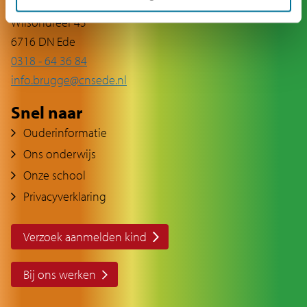
Contact
Wilsondreef 45
6716 DN Ede
0318 - 64 36 84
info.brugge@cnsede.nl
Snel naar
Ouderinformatie
Ons onderwijs
Onze school
Privacyverklaring
Verzoek aanmelden kind
Bij ons werken