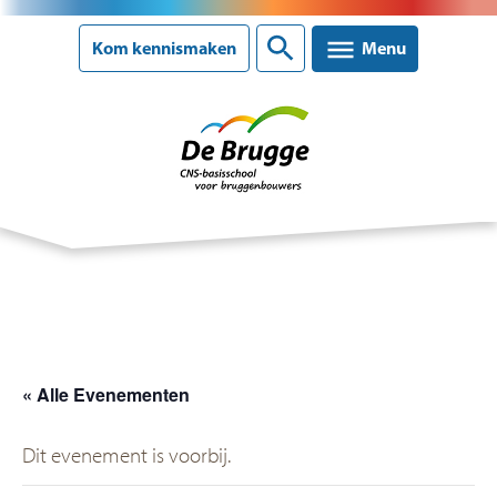
Sluiten
Kom kennismaken
Menu
Onze school
Ons onderwijs
Ouderinformatie
« Alle Evenementen
Nieuws
Dit evenement is voorbij.
Agenda